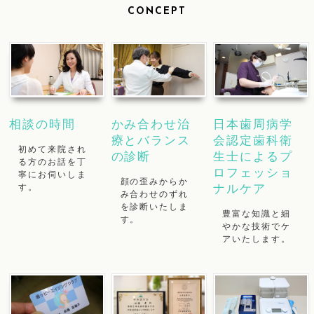
CONCEPT
相談の時間
かみ合わせ治
日本歯周病学
療とバランス
会認定歯科衛
初めて来院され
の診断
生士によるプ
る方のお話を丁
ロフェッショ
寧にお伺いしま
顔の歪みからか
す。
ナルケア
み合わせのずれ
を診断いたしま
豊富な知識と細
す。
やかな技術でケ
アいたします。