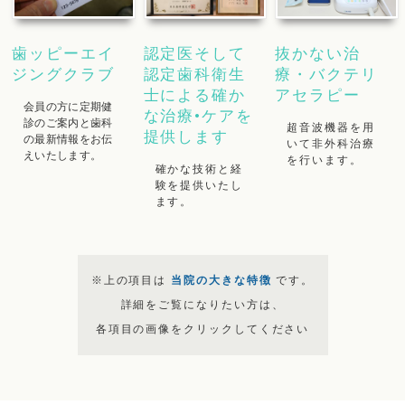
歯ッピーエイ
認定医そして
抜かない治
ジングクラブ
認定歯科衛生
療・バクテリ
士による確か
アセラピー
会員の方に定期健
な治療•ケアを
診のご案内と歯科
超音波機器を用
提供します
の最新情報をお伝
いて非外科治療
えいたします。
を行います。
確かな技術と経
験を提供いたし
ます。
※上の項目は
当院の大きな特徴
です。
詳細をご覧になりたい方は、
各項目の画像をクリックしてください