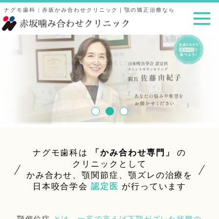
ナグモ歯科
| 赤坂かみ合わせクリニック｜顎の矯正治療なら
ナグモ歯科は
「かみ合わせ専門」
の
クリニックとして
かみ合わせ、顎関節症、顎ズレの治療を
日本咬合学会
認定医
が行っています
顎偏位症
とは、一言で言えば下顎がズレた状態の